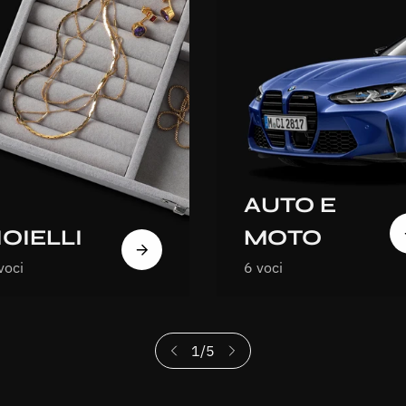
AUTO E
IOIELLI
MOTO
voci
6 voci
1
/
5