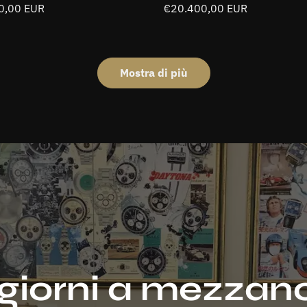
0LV
0,00 EUR
Prezzo
€20.400,00 EUR
e
normale
No, I'm not
Yes, I am
Mostra di più
i giorni a mezzan