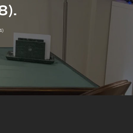
8).
4)