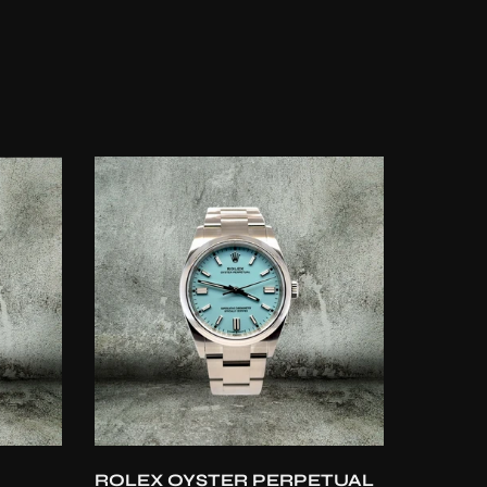
Aggiunta rapida
ROLEX OYSTER PERPETUAL