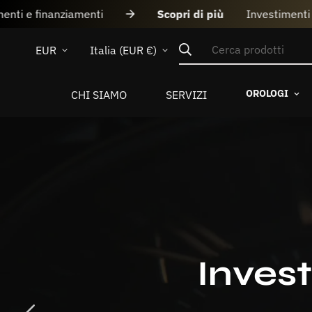
ri di più
Investimenti e finanziamenti
Scopri di
Cerca prodotti
EUR
Italia (EUR €)
OROLOGI
CHI SIAMO
SERVIZI
Inves