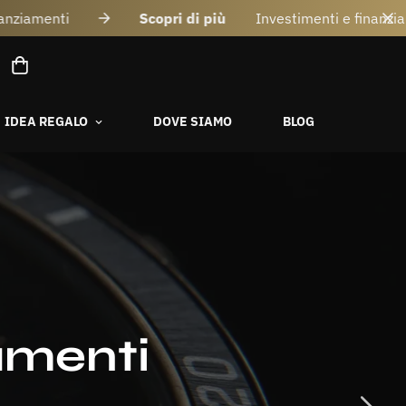
Investimenti e finanziamenti
Scopri di più
I
IDEA REGALO
DOVE SIAMO
BLOG
amenti