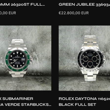
1MM 26320ST FULL
GREEN JUBILEE 336934
NOS
0,00 EUR
Prezzo
€22.800,00 EUR
e
normale
Confirm your age
Aggiunta rapida
Aggiunta rapida
X SUBMARINER
ROLEX DAYTONA 11652
RA VERDE STARBUCKS
BLACK FULL SET
Are you 18 years old or older?