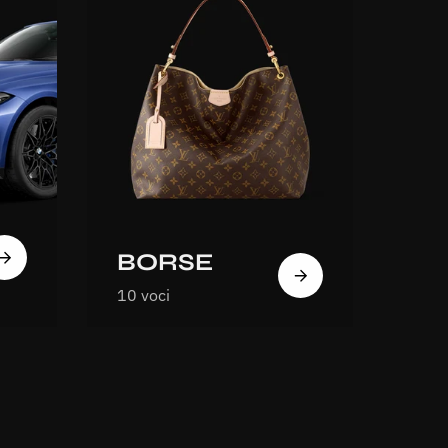
ID
BORSE
R
10 voci
4 vo