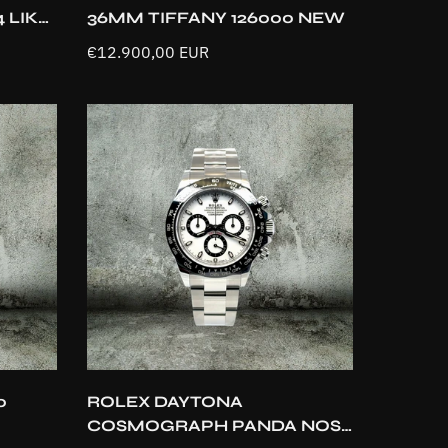
 LIKE
36MM TIFFANY 126000 NEW
Prezzo
€12.900,00 EUR
normale
Aggiunta rapida
0
ROLEX DAYTONA
COSMOGRAPH PANDA NOS