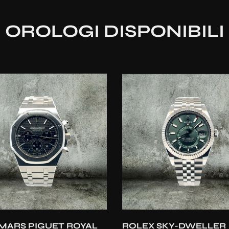
OROLOGI DISPONIBILI
Aggiunta rapida
Aggiunta rapida
MARS PIGUET ROYAL
ROLEX SKY-DWELLER