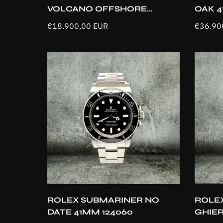
VOLCANO OFFSHORE
OAK 4
26170ST
SET
Prezzo
€18.900,00 EUR
Prezzo
€36.90
normale
normal
Aggiunta rapida
ROLEX SUBMARINER NO
ROLE
DATE 41MM 124060
GHIE