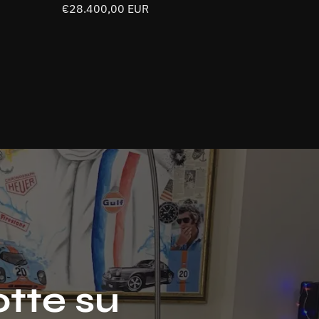
116500LN
Prezzo
€28.400,00 EUR
normale
otte su