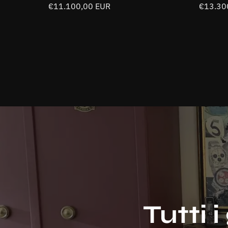
12661
Prezzo
€11.100,00 EUR
Prezzo
€13.30
normale
normal
Tutti 