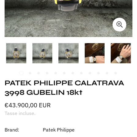
PATEK PHILIPPE CALATRAVA
3998 GUBELIN 18kt
€43.900,00 EUR
Prezzo
normale
Tasse incluse.
Brand:
Patek Philippe