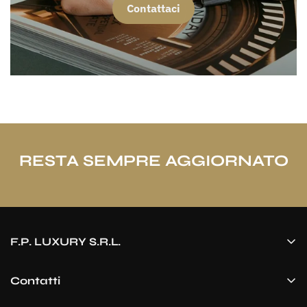
Contattaci
RESTA SEMPRE AGGIORNATO
F.P. LUXURY S.R.L.
P.IVA/CF: 03738380124
Piazza Libertà, 15 – 21047 Saronno
Contatti