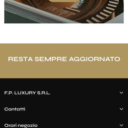
RESTA SEMPRE AGGIORNATO
F.P. LUXURY S.R.L.
P.IVA/CF: 03738380124
Piazza Libertà, 15 – 21047 Saronno
Contatti
Mobile:
+39 3465150015
privacy Policy
-
Cookie Policy
Orari negozio