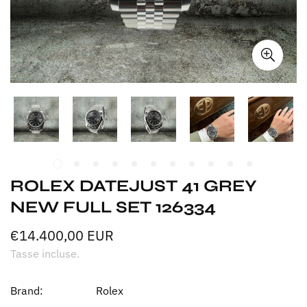
ROLEX DATEJUST 41 GREY
NEW FULL SET 126334
€14.400,00 EUR
Prezzo
normale
Tasse incluse.
Brand:
Rolex