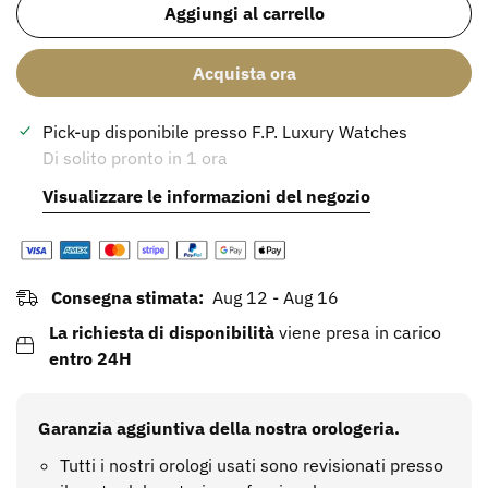
Aggiungi al carrello
Acquista ora
Pick-up disponibile presso
F.P. Luxury Watches
Di solito pronto in 1 ora
Visualizzare le informazioni del negozio
Consegna stimata:
Aug 12 - Aug 16
La richiesta di disponibilità
viene presa in carico
entro 24H
Confirm your age
Garanzia aggiuntiva della nostra orologeria.
Are you 18 years old or older?
Tutti i nostri orologi usati sono revisionati presso